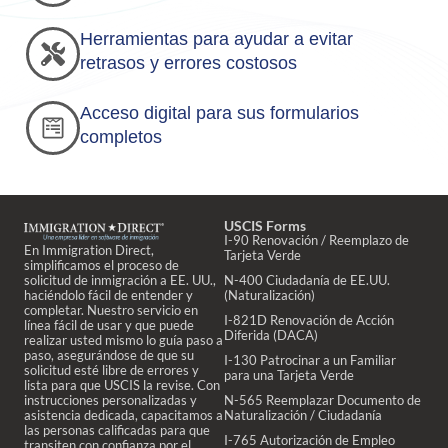
Herramientas para ayudar a evitar
retrasos y errores costosos
Acceso digital para sus formularios
completos
USCIS Forms
I-90 Renovación / Reemplazo de
En Immigration Direct,
Tarjeta Verde
simplificamos el proceso de
solicitud de inmigración a EE. UU.,
N-400 Ciudadanía de EE.UU.
haciéndolo fácil de entender y
(Naturalización)
completar. Nuestro servicio en
I-821D Renovación de Acción
línea fácil de usar y que puede
Diferida (DACA)
realizar usted mismo lo guía paso a
paso, asegurándose de que su
I-130 Patrocinar a un Familiar
solicitud esté libre de errores y
para una Tarjeta Verde
lista para que USCIS la revise. Con
instrucciones personalizadas y
N-565 Reemplazar Documento de
asistencia dedicada, capacitamos a
Naturalización / Ciudadanía
las personas calificadas para que
I-765 Autorización de Empleo
transiten con confianza por el