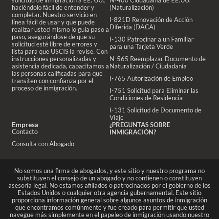
solicitud de inmigración a EE. UU.,
N-400 Ciudadanía de EE.UU.
haciéndolo fácil de entender y
(Naturalización)
completar. Nuestro servicio en
I-821D Renovación de Acción
línea fácil de usar y que puede
Diferida (DACA)
realizar usted mismo lo guía paso a
paso, asegurándose de que su
I-130 Patrocinar a un Familiar
solicitud esté libre de errores y
para una Tarjeta Verde
lista para que USCIS la revise. Con
instrucciones personalizadas y
N-565 Reemplazar Documento de
asistencia dedicada, capacitamos a
Naturalización / Ciudadanía
las personas calificadas para que
I-765 Autorización de Empleo
transiten con confianza por el
proceso de inmigración.
I-751 Solicitud para Eliminar las
Condiciones de Residencia
I-131 Solicitud de Documento de
Viaje
Empresa
¿PREGUNTAS SOBRE
Contacto
INMIGRACIÓN?
Consulta con Abogado
No somos una firma de abogados, y este sitio y nuestro programa no
substituyen el consejo de un abogado y no contienen o constituyen
asesoría legal. No estamos afiliados o patrocinados por el gobierno de los
Estados Unidos o cualquier otra agencia gubernamental. Este sitio
proporciona información general sobre algunos asuntos de inmigración
que encontramos comúnmente y fue creado para permitir que usted
navegue más simplemente en el papeleo de inmigración usando nuestro