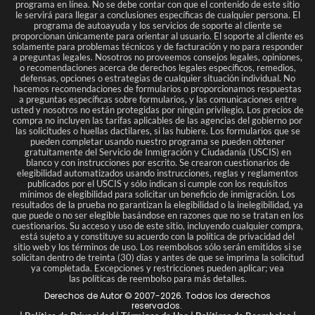
programa en línea. No se debe contar con que el contenido de este sitio
le servirá para llegar a conclusiones específicas de cualquier persona. El
programa de autoayuda y los servicios de soporte al cliente se
proporcionan únicamente para orientar al usuario. El soporte al cliente es
solamente para problemas técnicos y de facturación y no para responder
a preguntas legales. Nosotros no proveemos consejos legales, opiniones,
o recomendaciones acerca de derechos legales específicos, remedios,
defensas, opciones o estrategias de cualquier situación individual. No
hacemos recomendaciones de formularios o proporcionamos respuestas
a preguntas específicas sobre formularios, y las comunicaciones entre
usted y nosotros no están protegidas por ningún privilegio. Los precios de
compra no incluyen las tarifas aplicables de las agencias del gobierno por
las solicitudes o huellas dactilares, si las hubiere. Los formularios que se
pueden completar usando nuestro programa se pueden obtener
gratuitamente del Servicio de Inmigración y Ciudadanía (USCIS) en
blanco y con instrucciones por escrito. Se crearon cuestionarios de
elegibilidad automatizados usando instrucciones, reglas y reglamentos
publicados por el USCIS y sólo indican si cumple con los requisitos
mínimos de elegibilidad para solicitar un beneficio de inmigración. Los
resultados de la prueba no garantizan la elegibilidad o la inelegibilidad, ya
que puede o no ser elegible basándose en razones que no se tratan en los
cuestionarios. Su acceso y uso de este sitio, incluyendo cualquier compra,
está sujeto a y constituye su acuerdo con la política de privacidad del
sitio web y los términos de uso. Los reembolsos sólo serán emitidos si se
solicitan dentro de treinta (30) días y antes de que se imprima la solicitud
ya completada. Excepciones y restricciones pueden aplicar; vea
las políticas de reembolso para más detalles.
Derechos de Autor © 2007-
2026
. Todos los derechos
reservados.