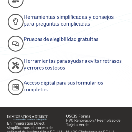
Herramientas simplificadas y consejos
para preguntas complicadas
Pruebas de elegibilidad gratuitas
Herramientas para ayudar a evitar retrasos
y errores costosos
Acceso digital para sus formularios
completos
USCIS Forms
I-90 Renovación / Reemplazo de
En Immigration Direct,
Tarjeta Verde
simplificamos el proceso de