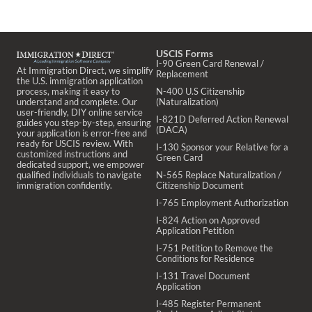
USCIS Forms
I-90 Green Card Renewal /
At Immigration Direct, we simplify
Replacement
the U.S. immigration application
process, making it easy to
N-400 U.S Citizenship
understand and complete. Our
(Naturalization)
user-friendly, DIY online service
I-821D Deferred Action Renewal
guides you step-by-step, ensuring
(DACA)
your application is error-free and
ready for USCIS review. With
I-130 Sponsor your Relative for a
customized instructions and
Green Card
dedicated support, we empower
qualified individuals to navigate
N-565 Replace Naturalization /
immigration confidently.
Citizenship Document
I-765 Employment Authorization
I-824 Action on Approved
Application Petition
I-751 Petition to Remove the
Conditions for Residence
I-131 Travel Document
Application
I-485 Register Permanent