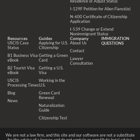
Residence or Adjust Status
I-129F Petition for Alien Fiancé(e)
N-600 Certificate of Citizenship
Application
I-539 Change or Extend
Nonimmigrant Status
Resources
Guides
Company
IMMIGRATION
USCIS Case
Applying for U.S.
About Us
QUESTIONS
Status
Citizenship
Contact
B1 Business Visa
Getting a Green
Lawyer
eBook
Card
Consultation
B2 Tourist Visa
Getting a U.S.
eBook
Visa
USCIS
Working in the
Processing Times
U.S.
Blog
Green Card
Renewal
News
Naturalization
Guide
Citizenship Test
We are not a law firm, and this site and our software are not a substitute
for the advice of a lawyer and do not contain or constitute legal advice.