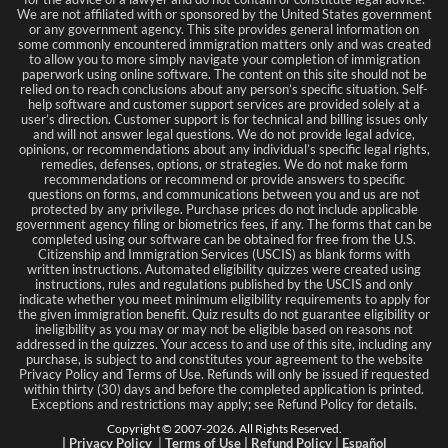
We are not affiliated with or sponsored by the United States government
or any government agency. This site provides general information on
some commonly encountered immigration matters only and was created
to allow you to more simply navigate your completion of immigration
paperwork using online software. The content on this site should not be
relied on to reach conclusions about any person’s specific situation. Self-
help software and customer support services are provided solely at a
user’s direction. Customer support is for technical and billing issues only
and will not answer legal questions. We do not provide legal advice,
opinions, or recommendations about any individual’s specific legal rights,
remedies, defenses, options, or strategies. We do not make form
recommendations or recommend or provide answers to specific
questions on forms, and communications between you and us are not
protected by any privilege. Purchase prices do not include applicable
government agency filing or biometrics fees, if any. The forms that can be
completed using our software can be obtained for free from the U.S.
Citizenship and Immigration Services (USCIS) as blank forms with
written instructions. Automated eligibility quizzes were created using
instructions, rules and regulations published by the USCIS and only
indicate whether you meet minimum eligibility requirements to apply for
the given immigration benefit. Quiz results do not guarantee eligibility or
ineligibility as you may or may not be eligible based on reasons not
addressed in the quizzes. Your access to and use of this site, including any
purchase, is subject to and constitutes your agreement to the website
Privacy Policy and Terms of Use. Refunds will only be issued if requested
within thirty (30) days and before the completed application is printed.
Exceptions and restrictions may apply; see Refund Policy for details.
Copyright © 2007-
2026
. All Rights Reserved.
|
Privacy Policy
|
Terms
of Use
|
Refund Policy
|
Español