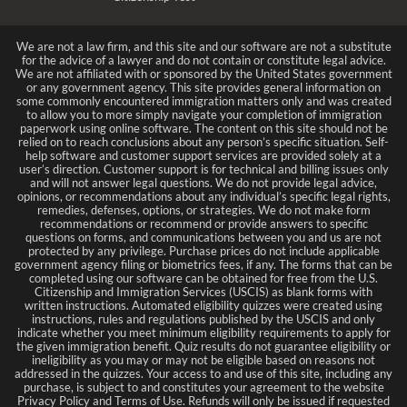
We are not a law firm, and this site and our software are not a substitute
for the advice of a lawyer and do not contain or constitute legal advice.
We are not affiliated with or sponsored by the United States government
or any government agency. This site provides general information on
some commonly encountered immigration matters only and was created
to allow you to more simply navigate your completion of immigration
paperwork using online software. The content on this site should not be
relied on to reach conclusions about any person’s specific situation. Self-
help software and customer support services are provided solely at a
user’s direction. Customer support is for technical and billing issues only
and will not answer legal questions. We do not provide legal advice,
opinions, or recommendations about any individual’s specific legal rights,
remedies, defenses, options, or strategies. We do not make form
recommendations or recommend or provide answers to specific
questions on forms, and communications between you and us are not
protected by any privilege. Purchase prices do not include applicable
government agency filing or biometrics fees, if any. The forms that can be
completed using our software can be obtained for free from the U.S.
Citizenship and Immigration Services (USCIS) as blank forms with
written instructions. Automated eligibility quizzes were created using
instructions, rules and regulations published by the USCIS and only
indicate whether you meet minimum eligibility requirements to apply for
the given immigration benefit. Quiz results do not guarantee eligibility or
ineligibility as you may or may not be eligible based on reasons not
addressed in the quizzes. Your access to and use of this site, including any
purchase, is subject to and constitutes your agreement to the website
Privacy Policy and Terms of Use. Refunds will only be issued if requested