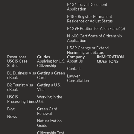
I-131 Travel Document
Application
I-485 Register Permanent
Residence or Adjust Status
I-129F Petition for Alien Fiancé(e)
N-600 Certificate of Citizenship
Application
I-539 Change or Extend
Nonimmigrant Status
Resources
Guides
Company
IMMIGRATION
USCIS Case
Applying for U.S.
About Us
QUESTIONS
Status
Citizenship
Contact
B1 Business Visa
Getting a Green
Lawyer
eBook
Card
Consultation
B2 Tourist Visa
Getting a U.S.
eBook
Visa
USCIS
Working in the
Processing Times
U.S.
Blog
Green Card
Renewal
News
Naturalization
Guide
Citizenship Test