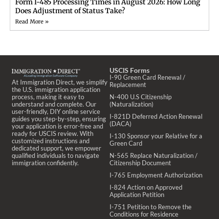
Form I-485 Processing Times in August 2026: How Long
Does Adjustment of Status Take?
Read More »
USCIS Forms
I-90 Green Card Renewal /
At Immigration Direct, we simplify
Replacement
the U.S. immigration application
process, making it easy to
N-400 U.S Citizenship
understand and complete. Our
(Naturalization)
user-friendly, DIY online service
I-821D Deferred Action Renewal
guides you step-by-step, ensuring
(DACA)
your application is error-free and
ready for USCIS review. With
I-130 Sponsor your Relative for a
customized instructions and
Green Card
dedicated support, we empower
qualified individuals to navigate
N-565 Replace Naturalization /
immigration confidently.
Citizenship Document
I-765 Employment Authorization
I-824 Action on Approved
Application Petition
I-751 Petition to Remove the
Conditions for Residence