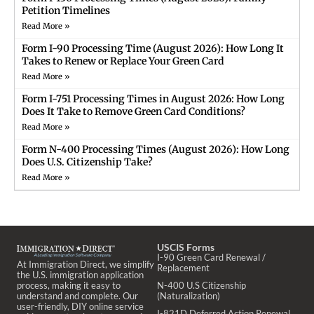
Petition Timelines
Read More »
Form I-90 Processing Time (August 2026): How Long It
Takes to Renew or Replace Your Green Card
Read More »
Form I-751 Processing Times in August 2026: How Long
Does It Take to Remove Green Card Conditions?
Read More »
Form N-400 Processing Times (August 2026): How Long
Does U.S. Citizenship Take?
Read More »
USCIS Forms
I-90 Green Card Renewal /
At Immigration Direct, we simplify
Replacement
the U.S. immigration application
process, making it easy to
N-400 U.S Citizenship
understand and complete. Our
(Naturalization)
user-friendly, DIY online service
I-821D Deferred Action Renewal