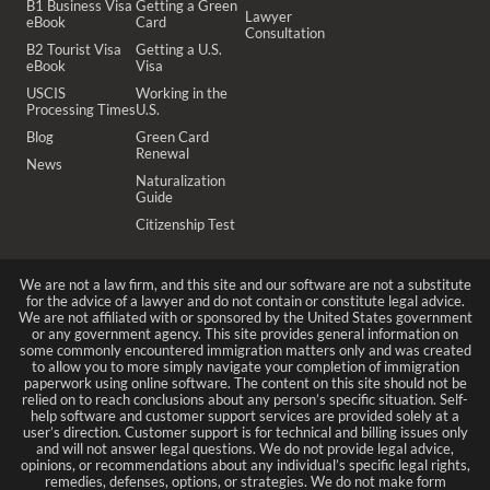
B1 Business Visa
Getting a Green
Lawyer
eBook
Card
Consultation
B2 Tourist Visa
Getting a U.S.
eBook
Visa
USCIS
Working in the
Processing Times
U.S.
Blog
Green Card
Renewal
News
Naturalization
Guide
Citizenship Test
We are not a law firm, and this site and our software are not a substitute
for the advice of a lawyer and do not contain or constitute legal advice.
We are not affiliated with or sponsored by the United States government
or any government agency. This site provides general information on
some commonly encountered immigration matters only and was created
to allow you to more simply navigate your completion of immigration
paperwork using online software. The content on this site should not be
relied on to reach conclusions about any person’s specific situation. Self-
help software and customer support services are provided solely at a
user’s direction. Customer support is for technical and billing issues only
and will not answer legal questions. We do not provide legal advice,
opinions, or recommendations about any individual’s specific legal rights,
remedies, defenses, options, or strategies. We do not make form