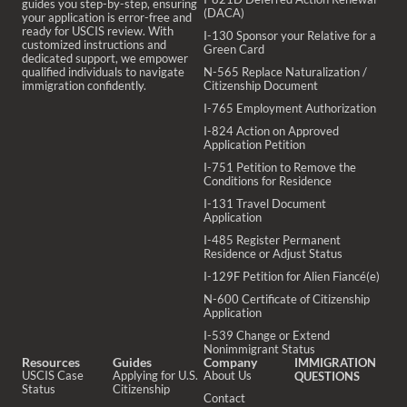
guides you step-by-step, ensuring
(DACA)
your application is error-free and
ready for USCIS review. With
I-130 Sponsor your Relative for a
customized instructions and
Green Card
dedicated support, we empower
qualified individuals to navigate
N-565 Replace Naturalization /
immigration confidently.
Citizenship Document
I-765 Employment Authorization
I-824 Action on Approved
Application Petition
I-751 Petition to Remove the
Conditions for Residence
I-131 Travel Document
Application
I-485 Register Permanent
Residence or Adjust Status
I-129F Petition for Alien Fiancé(e)
N-600 Certificate of Citizenship
Application
I-539 Change or Extend
Nonimmigrant Status
Resources
Guides
Company
IMMIGRATION
USCIS Case
Applying for U.S.
About Us
QUESTIONS
Status
Citizenship
Contact