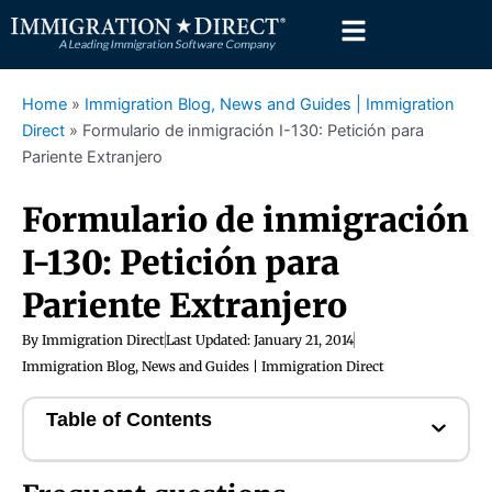
Skip
to
content
Home
»
Immigration Blog, News and Guides | Immigration
Direct
»
Formulario de inmigración I-130: Petición para
Pariente Extranjero
Formulario de inmigración
I-130: Petición para
Pariente Extranjero
By
Immigration Direct
Last Updated:
January 21, 2014
Immigration Blog, News and Guides | Immigration Direct
Table of Contents