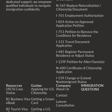
dedicated support, we empower
qualified individuals to navigate
N-565 Replace Naturalization /
immigration confidently.
Citizenship Document
I-765 Employment Authorization
I-824 Action on Approved
Application Petition
I-751 Petition to Remove the
Conditions for Residence
I-131 Travel Document
Application
I-485 Register Permanent
Residence or Adjust Status
I-129F Petition for Alien Fiancé(e)
N-600 Certificate of Citizenship
Application
I-539 Change or Extend
Nonimmigrant Status
Resources
Guides
Company
IMMIGRATION
USCIS Case
Applying for U.S.
About Us
QUESTIONS
Status
Citizenship
Contact
B1 Business Visa
Getting a Green
Lawyer
eBook
Card
Consultation
B2 Tourist Visa
Getting a U.S.