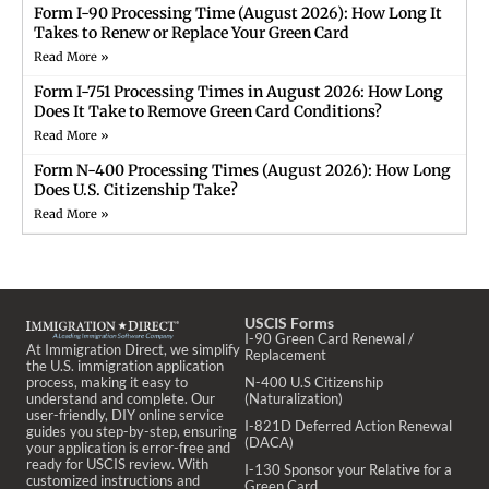
Form I-90 Processing Time (August 2026): How Long It
Takes to Renew or Replace Your Green Card
Read More »
Form I-751 Processing Times in August 2026: How Long
Does It Take to Remove Green Card Conditions?
Read More »
Form N-400 Processing Times (August 2026): How Long
Does U.S. Citizenship Take?
Read More »
USCIS Forms
I-90 Green Card Renewal /
At Immigration Direct, we simplify
Replacement
the U.S. immigration application
process, making it easy to
N-400 U.S Citizenship
understand and complete. Our
(Naturalization)
user-friendly, DIY online service
I-821D Deferred Action Renewal
guides you step-by-step, ensuring
(DACA)
your application is error-free and
ready for USCIS review. With
I-130 Sponsor your Relative for a
customized instructions and
Green Card