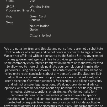
eBook
Visa
USCIS
Working in the
Processing Times
U.S.
Blog
Green Card
Renewal
News
Naturalization
Guide
Citizenship Test
We are not a law firm, and this site and our software are not a substitute
for the advice of a lawyer and do not contain or constitute legal advice.
We are not affiliated with or sponsored by the United States government
or any government agency. This site provides general information on
some commonly encountered immigration matters only and was created
to allow you to more simply navigate your completion of immigration
paperwork using online software. The content on this site should not be
relied on to reach conclusions about any person’s specific situation. Self-
help software and customer support services are provided solely at a
user’s direction. Customer support is for technical and billing issues only
and will not answer legal questions. We do not provide legal advice,
opinions, or recommendations about any individual’s specific legal rights,
remedies, defenses, options, or strategies. We do not make form
recommendations or recommend or provide answers to specific
questions on forms, and communications between you and us are not
protected by any privilege. Purchase prices do not include applicable
government agency filing or biometrics fees, if any. The forms that can be