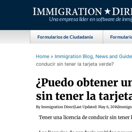
Skip
to
content
Formularios de Ciudadanía
Formulario
Home
»
Immigration Blog, News and Guides
conducir sin tener la tarjeta verde?
¿Puedo obtener un
sin tener la tarjet
By
Immigration Direct
Last Updated:
May 6, 2014
Immigra
Tener una licencia de conducir sin tener 