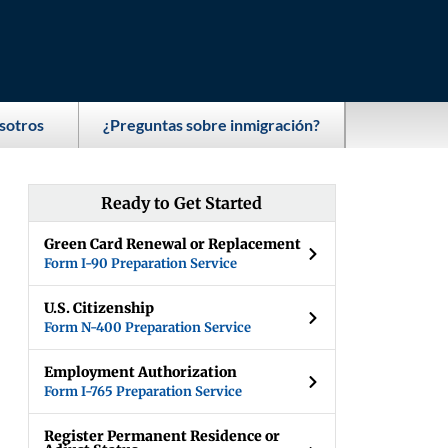
sotros
¿Preguntas sobre inmigración?
Ready to Get Started
Green Card Renewal or Replacement
Form I-90 Preparation Service
U.S. Citizenship
Form N-400 Preparation Service
Employment Authorization
Form I-765 Preparation Service
Register Permanent Residence or