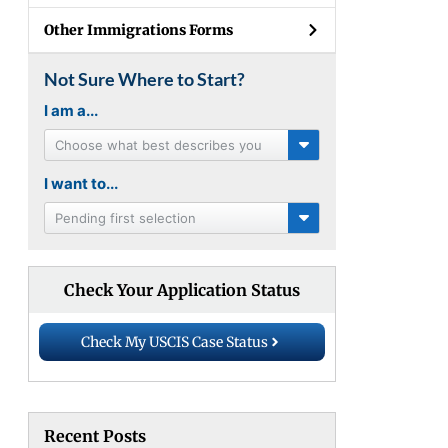
Other Immigrations Forms
Not Sure Where to Start?
I am a...
Choose what best describes you
I want to...
Pending first selection
Check Your Application Status
Check My USCIS Case Status
Recent Posts