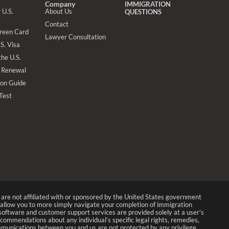
Company
IMMIGRATION
 U.S.
About Us
QUESTIONS
Contact
Green Card
Lawyer Consultation
S. Visa
the U.S.
 Renewal
ion Guide
 Test
We are not affiliated with or sponsored by the United States government
allow you to more simply navigate your completion of immigration
p software and customer support services are provided solely at a user’s
recommendations about any individual’s specific legal rights, remedies,
munications between you and us are not protected by any privilege.