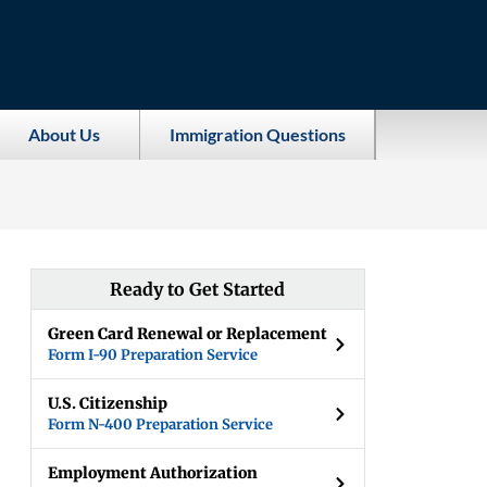
About Us
Immigration Questions
Ready to Get Started
Green Card Renewal or Replacement
Form I-90 Preparation Service
U.S. Citizenship
Form N-400 Preparation Service
Employment Authorization