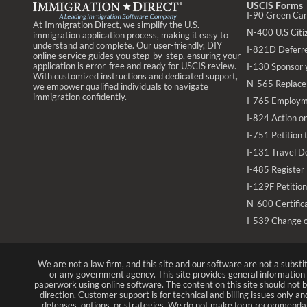
USCIS Forms
I-90 Green Ca
At Immigration Direct, we simplify the U.S.
N-400 U.S Citiz
immigration application process, making it easy to
understand and complete. Our user-friendly, DIY
I-821D Deferr
online service guides you step-by-step, ensuring your
application is error-free and ready for USCIS review.
I-130 Sponsor 
With customized instructions and dedicated support,
N-565 Replace 
we empower qualified individuals to navigate
immigration confidently.
I-765 Employm
I-824 Action on
I-751 Petition
I-131 Travel D
I-485 Register
I-129F Petition
N-600 Certifica
I-539 Change 
We are not a law firm, and this site and our software are not a substi
or any government agency. This site provides general informatio
paperwork using online software. The content on this site should not be
direction. Customer support is for technical and billing issues only a
defenses, options, or strategies. We do not make form recommendat