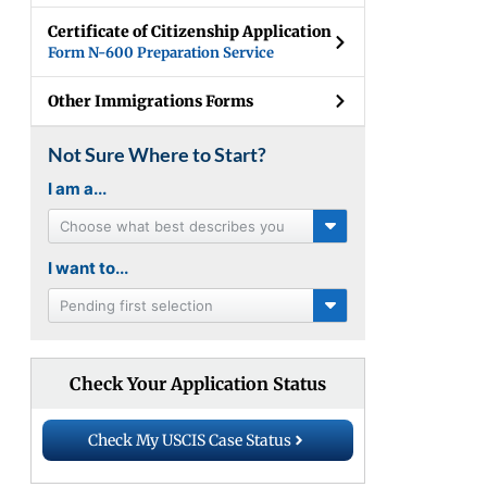
Certificate of Citizenship Application
Form N-600 Preparation Service
Other Immigrations Forms
Not Sure Where to Start?
I am a...
Choose what best describes you
I want to...
Pending first selection
Check Your Application Status
Check My USCIS Case Status