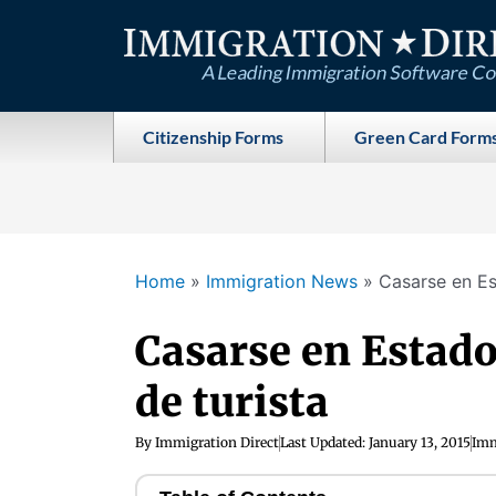
Skip
to
content
Citizenship Forms
Green Card Form
Home
»
Immigration News
»
Casarse en Es
Casarse en Estado
de turista
By
Immigration Direct
Last Updated:
January 13, 2015
Imm