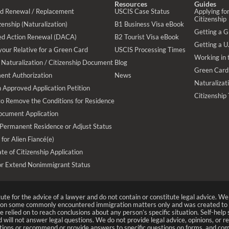
Resources
Guides
rd Renewal / Replacement
USCIS Case Status
Applying for
Citizenship
enship (Naturalization)
B1 Business Visa eBook
Getting a 
ed Action Renewal (DACA)
B2 Tourist Visa eBook
Getting a U.
your Relative for a Green Card
USCIS Processing Times
Working in 
Naturalization / Citizenship Document
Blog
Green Card
ent Authorization
News
Naturalizat
 Approved Application Petition
Citizenship
 to Remove the Conditions for Residence
ocument Application
 Permanent Residence or Adjust Status
 for Alien Fiancé(e)
te of Citizenship Application
or Extend Nonimmigrant Status
tute for the advice of a lawyer and do not contain or constitute legal advice. 
n on some commonly encountered immigration matters only and was created to 
 relied on to reach conclusions about any person’s specific situation. Self-hel
nd will not answer legal questions. We do not provide legal advice, opinions, or 
ions or recommend or provide answers to specific questions on forms, and com