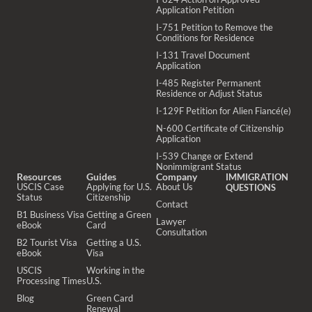
Application Petition
I-751 Petition to Remove the
Conditions for Residence
I-131 Travel Document
Application
I-485 Register Permanent
Residence or Adjust Status
I-129F Petition for Alien Fiancé(e)
N-600 Certificate of Citizenship
Application
I-539 Change or Extend
Nonimmigrant Status
Resources
Guides
Company
IMMIGRATION
USCIS Case
Applying for U.S.
About Us
QUESTIONS
Status
Citizenship
Contact
B1 Business Visa
Getting a Green
Lawyer
eBook
Card
Consultation
B2 Tourist Visa
Getting a U.S.
eBook
Visa
USCIS
Working in the
Processing Times
U.S.
Blog
Green Card
Renewal