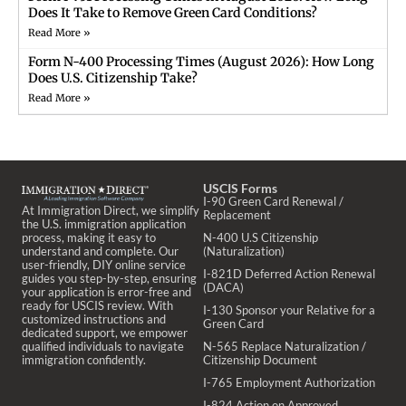
Does It Take to Remove Green Card Conditions?
Read More »
Form N-400 Processing Times (August 2026): How Long
Does U.S. Citizenship Take?
Read More »
USCIS Forms
I-90 Green Card Renewal /
At Immigration Direct, we simplify
Replacement
the U.S. immigration application
process, making it easy to
N-400 U.S Citizenship
understand and complete. Our
(Naturalization)
user-friendly, DIY online service
I-821D Deferred Action Renewal
guides you step-by-step, ensuring
(DACA)
your application is error-free and
ready for USCIS review. With
I-130 Sponsor your Relative for a
customized instructions and
Green Card
dedicated support, we empower
qualified individuals to navigate
N-565 Replace Naturalization /
immigration confidently.
Citizenship Document
I-765 Employment Authorization
I-824 Action on Approved